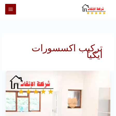
خطي
لى
لمحتوى
تركيب اكسسورات
ايكيا
فني
تركيب
إيكيا
بالرياض