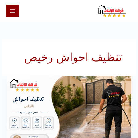
خطي
لى
لمحتوى
تنظيف احواش رخيص
تنظيف
احواش
بالرياض