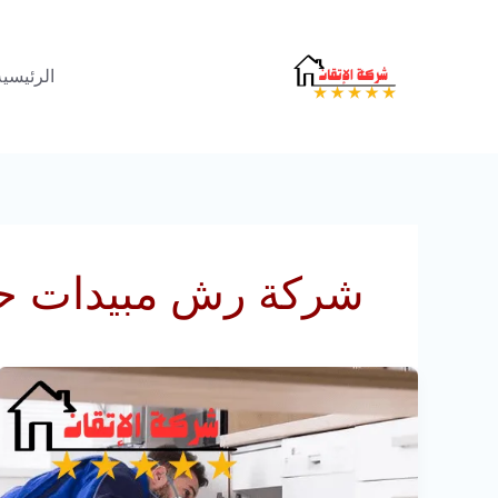
خطي
لى
الرئيسية
لمحتوى
شركة رش مبيدات حش
رش
مبيدات
حشرية
بالرياض