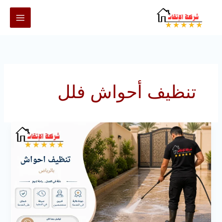
خطي
لى
لمحتوى
تنظيف أحواش فلل
تنظيف
احواش
بالرياض