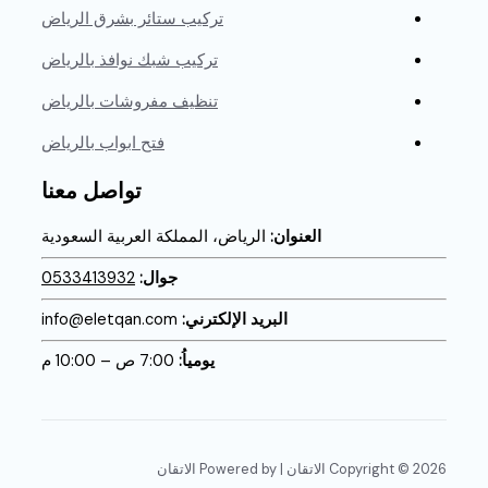
تركيب ستائر بشرق الرياض
تركيب شبك نوافذ بالرياض
تنظيف مفروشات بالرياض
فتح ابواب بالرياض
تواصل معنا
العنوان:
الرياض، المملكة العربية السعودية
جوال:
0533413932
البريد الإلكترني:
info@eletqan.com
يومياُ:
7:00 ص – 10:00 م
Copyright © 2026 الاتقان | Powered by الاتقان