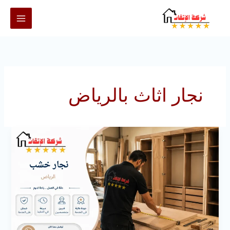
خطي
لى
لمحتوى
نجار اثاث بالرياض
نجار
خشب
بالرياض